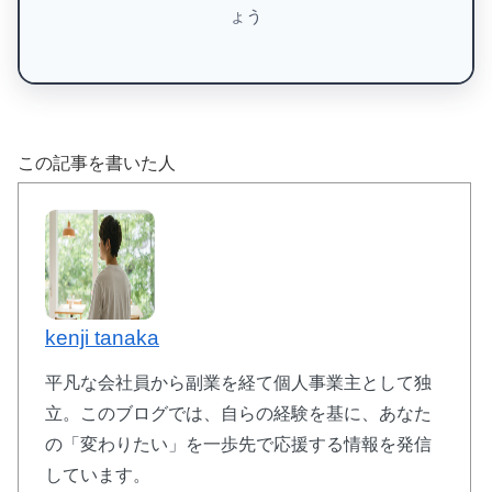
ょう
の7大特典を登録直後に受け取れます。
7大特典を今すぐ受け取る
この記事を書いた人
📖 恐れを消し去るワーク
「カルマの燃焼」体験者による
秘伝
メソ
kenji tanaka
🎯
ッド
平凡な会社員から副業を経て個人事業主として独
🧘
体感覚からアプローチし
恐れを完全消去
立。このブログでは、自らの経験を基に、あなた
💰
期間限定
完全無料
プレゼント
の「変わりたい」を一歩先で応援する情報を発信
しています。
⚡
限定クライアント向け
収録版
を特別公開