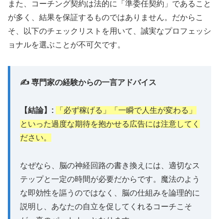
また、コーチング契約は法的に「準委任契約」であること
が多く、結果を保証するものではありません。だからこ
無料ウェビナーに参加
そ、以下のチェックリストを用いて、誠実なプロフェッシ
ョナルを選ぶことが不可欠です。
✍️ 専門家の経験からの一言アドバイス
💎 お金はなぜスピリチュアルなのか？
【結論】:
「必ず稼げる」「一瞬で人生が変わる」
といった過度な期待を抱かせる広告には注意してく
📚
Amazon
個人成功論1位
獲得書籍
ださい。
🎯
創業
13年
のFIRE達成者が執筆
💰
完全
無料
・期間限定配布中
なぜなら、脳の神経回路の書き換えには、適切なス
テップと一定の時間が必要だからです。魔法のよう
⏰
約
30分
で読める実践的内容
な即効性を謳うのではなく、脳の仕組みを論理的に
説明し、あなたの自立を促してくれるコーチこそ