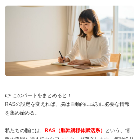
🎯
創業
13年
のFIRE達成者が執筆
💰
完全
無料
・期間限定配布中
⏰
約
30分
で読める実践的内容
36歳でFIRE達成した著者が、お金のスピリ
チュアルな本質を解説。豊かさマインドと金
運の法則を学び、経済的自由への第一歩を踏
み出せます。
👉 このパートをまとめると！
無料電子書籍をダウンロード
RASの設定を変えれば、脳は自動的に成功に必要な情報
を集め始める。
私たちの脳には、
RAS（脳幹網様体賦活系）
という、情