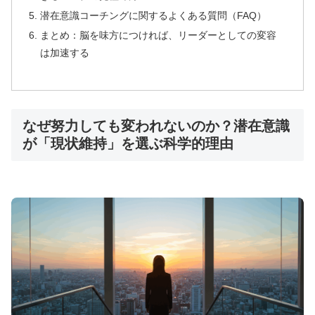
🎥 創造者としての目覚め
潜在意識コーチングに関するよくある質問（FAQ）
まとめ：脳を味方につければ、リーダーとしての変容
は加速する
⏰
限定
30分
のライブセッション形式
🧠
サトリ式コーチング
メソッド
を直接体感
💰
期間限定
無料
ウェビナー参加
なぜ努力しても変われないのか？潜在意識
✨
創造力覚醒の
クリエイティブ瞑想
を実践
が「現状維持」を選ぶ科学的理由
内なる創造力を覚醒させるクリエイティブ瞑
想セッション。理性を使って未来を構想し、
人生を能動的に設計する方法を学べます。
特別ウェビナーをチェック