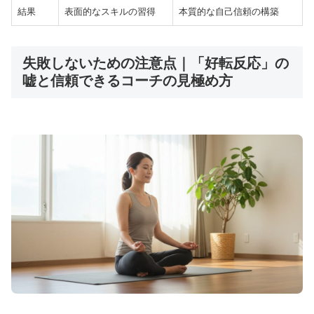
⚡
会社員から
1年でFIRE
達成の実録
結果
表面的なスキルの習得
本質的な自己信頼の構築
元学習塾エリアマネージャーの
教育業界
🎓
経験
失敗しないための注意点｜「好転反応」の
💰
完全
無料
・実録ベースレポート
嘘と信頼できるコーチの見極め方
📊
退職後
半年で収入10倍
実現
「教える」スキルを活かしたWeb上のスク
ール構築法。代理店販売から自分の教材ま
で、段階的な成長戦略を実録で公開していま
す。
実録レポートを確認