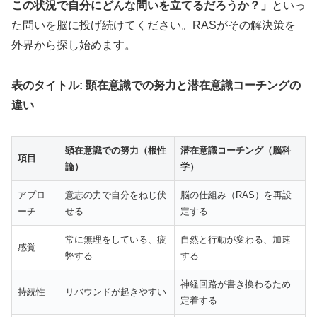
この状況で自分にどんな問いを立てるだろうか？」
といっ
✨
創造力覚醒の
クリエイティブ瞑想
を実践
た問いを脳に投げ続けてください。RASがその解決策を
外界から探し始めます。
内なる創造力を覚醒させるクリエイティブ瞑
表のタイトル: 顕在意識での努力と潜在意識コーチングの
想セッション。理性を使って未来を構想し、
違い
人生を能動的に設計する方法を学べます。
顕在意識での努力（根性
潜在意識コーチング（脳科
項目
論）
学）
特別ウェビナーをチェック
アプロ
意志の力で自分をねじ伏
脳の仕組み（RAS）を再設
ーチ
せる
定する
常に無理をしている、疲
自然と行動が変わる、加速
感覚
弊する
する
💡 マイクロ教育ビジネスのススメ
神経回路が書き換わるため
持続性
リバウンドが起きやすい
定着する