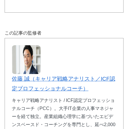
行動にブレーキをかける心の奥底の「恐れ」
を消し去る秘伝メソッド。変わることへの恐
この記事の監修者
怖を克服し、自信を持って行動できる自分へ
と変容します。
特別メソッドを詳細確認
佐藤 誠（キャリア戦略アナリスト／ICF認
定プロフェッショナルコーチ）
キャリア戦略アナリスト / ICF認定プロフェッショ
📚 セルフコーチング本プレゼント
ナルコーチ（PCC）。大手IT企業の人事マネジャ
ーを経て独立。産業組織心理学に基づいたエビデ
ンスベースド・コーチングを専門とし、延べ2,000
🏆
Amazon
自己啓発1位
獲得の実績書籍