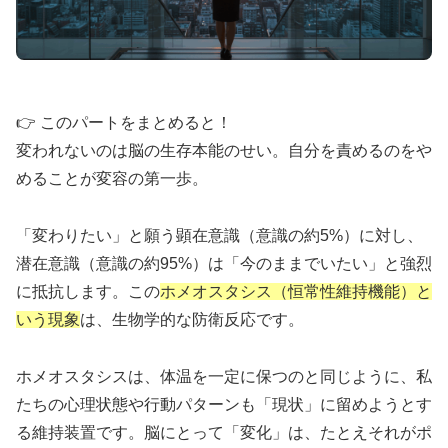
💡 マイクロ教育ビジネスのススメ
👉 このパートをまとめると！
変われないのは脳の生存本能のせい。自分を責めるのをや
⚡
会社員から
1年でFIRE
達成の実録
めることが変容の第一歩。
元学習塾エリアマネージャーの
教育業界
🎓
経験
「変わりたい」と願う顕在意識（意識の約5%）に対し、
💰
完全
無料
・実録ベースレポート
潜在意識（意識の約95%）は「今のままでいたい」と強烈
に抵抗します。この
ホメオスタシス（恒常性維持機能）と
📊
退職後
半年で収入10倍
実現
いう現象
は、生物学的な防衛反応です。
ホメオスタシスは、体温を一定に保つのと同じように、私
「教える」スキルを活かしたWeb上のスク
たちの心理状態や行動パターンも「現状」に留めようとす
ール構築法。代理店販売から自分の教材ま
る維持装置です。脳にとって「変化」は、たとえそれがポ
で、段階的な成長戦略を実録で公開していま