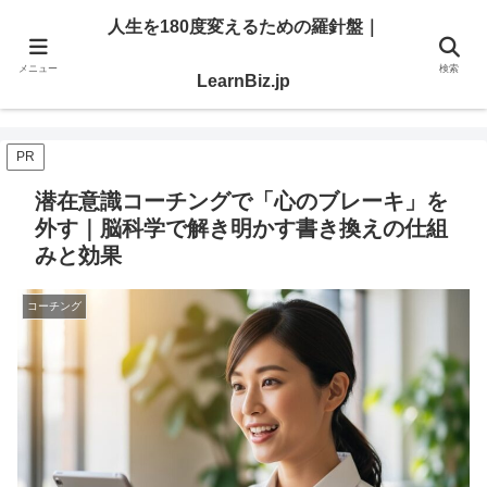
明日を切り開く「学び」と「スキル」を、ここで。
人生を180度変えるための羅針盤｜
メニュー
検索
人生を180度変えるための羅針盤｜LearnBiz.jp
LearnBiz.jp
PR
潜在意識コーチングで「心のブレーキ」を
外す｜脳科学で解き明かす書き換えの仕組
みと効果
コーチング