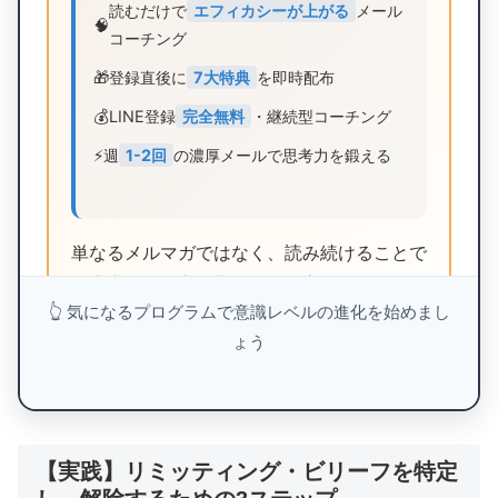
読むだけで
エフィカシーが上がる
メール
🧠
コーチング
🎁
登録直後に
7大特典
を即時配布
💰
LINE登録
完全無料
・継続型コーチング
⚡
週
1-2回
の濃厚メールで思考力を鍛える
単なるメルマガではなく、読み続けることで
思考力・引き寄せ力・運気が高まるメールコ
👆 気になるプログラムで意識レベルの進化を始めまし
ーチング。電子書籍3冊、動画6本、音声3本
ょう
の7大特典を登録直後に受け取れます。
7大特典を今すぐ受け取る
【実践】リミッティング・ビリーフを特定