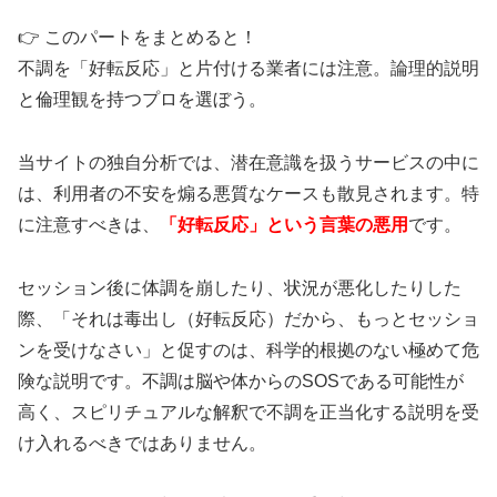
👉 このパートをまとめると！
不調を「好転反応」と片付ける業者には注意。論理的説明
🌊 サトリ式省エネマーケティング講座
と倫理観を持つプロを選ぼう。
当サイトの独自分析では、潜在意識を扱うサービスの中に
🎯
「狩猟型」から
「農業型」集客
へ転換
は、利用者の不安を煽る悪質なケースも散見されます。特
📊
押し売りなしで効率的な
5つの方法
に注意すべきは、
「好転反応」という言葉の悪用
です。
💰
期間限定
無料
受講可能
⏰
約
36分
の集中講義形式
セッション後に体調を崩したり、状況が悪化したりした
際、「それは毒出し（好転反応）だから、もっとセッショ
ンを受けなさい」と促すのは、科学的根拠のない極めて危
毎日のSNS投稿で疲れた方必見。仕掛けを用
険な説明です。不調は脳や体からのSOSである可能性が
意して待つ「漁業型」、種をまいて育てる
高く、スピリチュアルな解釈で不調を正当化する説明を受
「農業型」の集客法で省エネ起業を実現でき
け入れるべきではありません。
ます。