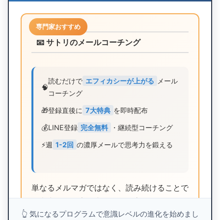
専門家おすすめ
📧 サトリのメールコーチング
読むだけで
エフィカシーが上がる
メール
🧠
コーチング
🎁
登録直後に
7大特典
を即時配布
💰
LINE登録
完全無料
・継続型コーチング
⚡
週
1-2回
の濃厚メールで思考力を鍛える
単なるメルマガではなく、読み続けることで
思考力・引き寄せ力・運気が高まるメールコ
👆 気になるプログラムで意識レベルの進化を始めまし
ーチング。電子書籍3冊、動画6本、音声3本