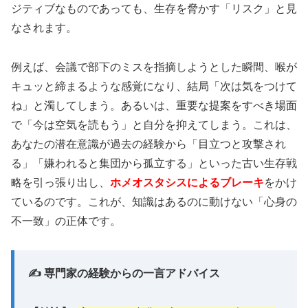
ジティブなものであっても、生存を脅かす「リスク」と見
す。
なされます。
実録レポートを確認
例えば、会議で部下のミスを指摘しようとした瞬間、喉が
キュッと締まるような感覚になり、結局「次は気をつけて
ね」と濁してしまう。あるいは、重要な提案をすべき場面
で「今は空気を読もう」と自分を抑えてしまう。これは、
あなたの潜在意識が過去の経験から「目立つと攻撃され
🌊 サトリ式省エネマーケティング講座
る」「嫌われると集団から孤立する」といった古い生存戦
略を引っ張り出し、
ホメオスタシスによるブレーキ
をかけ
ているのです。これが、知識はあるのに動けない「心身の
🎯
「狩猟型」から
「農業型」集客
へ転換
不一致」の正体です。
📊
押し売りなしで効率的な
5つの方法
💰
期間限定
無料
受講可能
✍️ 専門家の経験からの一言アドバイス
⏰
約
36分
の集中講義形式