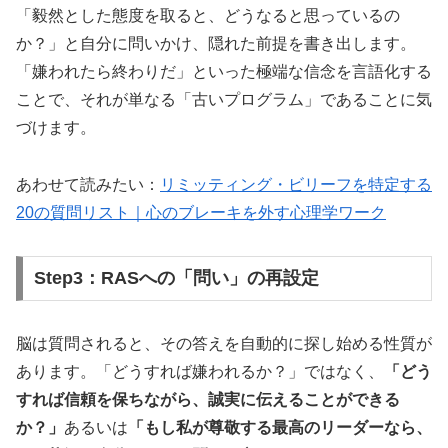
「毅然とした態度を取ると、どうなると思っているの
潜在能力を引き出し、内なる魅力を開花させ
か？」と自分に問いかけ、隠れた前提を書き出します。
る「気づきノート」活用法。弱さを強みに変
「嫌われたら終わりだ」といった極端な信念を言語化する
える進化のプロセスを体感できます。
ことで、それが単なる「古いプログラム」であることに気
づけます。
無料電子書籍を受け取る
あわせて読みたい：
リミッティング・ビリーフを特定する
20の質問リスト｜心のブレーキを外す心理学ワーク
Step3：RASへの「問い」の再設定
🎥 創造者としての目覚め
脳は質問されると、その答えを自動的に探し始める性質が
あります。「どうすれば嫌われるか？」ではなく、
「どう
⏰
限定
30分
のライブセッション形式
すれば信頼を保ちながら、誠実に伝えることができる
🧠
サトリ式コーチング
メソッド
を直接体感
か？」
あるいは
「もし私が尊敬する最高のリーダーなら、
💰
期間限定
無料
ウェビナー参加