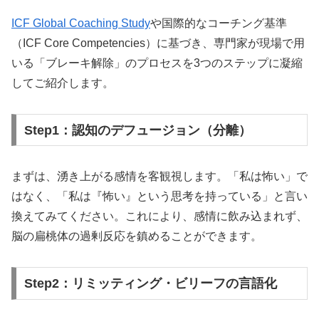
と変容します。
ICF Global Coaching Study
や国際的なコーチング基準
（ICF Core Competencies）に基づき、専門家が現場で用
特別メソッドを詳細確認
いる「ブレーキ解除」のプロセスを3つのステップに凝縮
してご紹介します。
Step1：認知のデフュージョン（分離）
📚 セルフコーチング本プレゼント
まずは、湧き上がる感情を客観視します。「私は怖い」で
はなく、「私は『怖い』という思考を持っている」と言い
🏆
Amazon
自己啓発1位
獲得の実績書籍
換えてみてください。これにより、感情に飲み込まれず、
📝
「気づきノート」活用の
実践型
ワーク
脳の扁桃体の過剰反応を鎮めることができます。
💰
完全
無料
・ワーク形式で学習
👥
20代30代
の自己実現に特化した内容
Step2：リミッティング・ビリーフの言語化