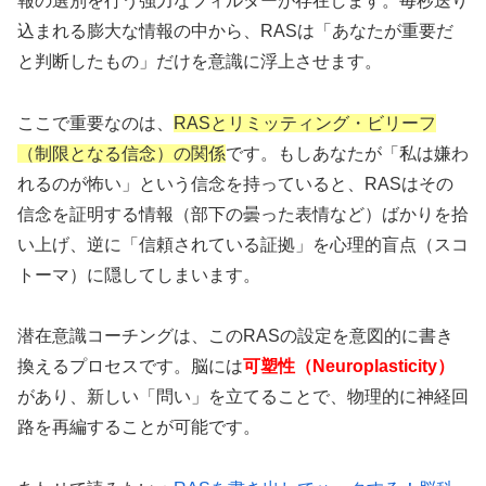
報の選別を行う強力なフィルターが存在します。毎秒送り
込まれる膨大な情報の中から、RASは「あなたが重要だ
と判断したもの」だけを意識に浮上させます。
ここで重要なのは、
RASとリミッティング・ビリーフ
（制限となる信念）の関係
です。もしあなたが「私は嫌わ
れるのが怖い」という信念を持っていると、RASはその
信念を証明する情報（部下の曇った表情など）ばかりを拾
い上げ、逆に「信頼されている証拠」を心理的盲点（スコ
トーマ）に隠してしまいます。
潜在意識コーチングは、このRASの設定を意図的に書き
換えるプロセスです。脳には
可塑性（Neuroplasticity）
があり、新しい「問い」を立てることで、物理的に神経回
路を再編することが可能です。