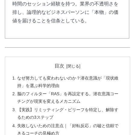
時間のセッション経験を持つ。業界の不透明さを
📝
「気づきノート」活用の
実践型
ワーク
排し、論理的なビジネスパーソンに「本物」の価
💰
完全
無料
・ワーク形式で学習
値を届けることを信条としている。
👥
20代30代
の自己実現に特化した内容
潜在能力を引き出し、内なる魅力を開花させ
る「気づきノート」活用法。弱さを強みに変
目次
える進化のプロセスを体感できます。
なぜ努力しても変われないのか？潜在意識が「現状維
持」を選ぶ科学的理由
無料電子書籍を受け取る
脳のフィルター「RAS」を再設定する。潜在意識コー
チングが現実を変えるメカニズム
【実践】リミッティング・ビリーフを特定し、解除す
るための3ステップ
失敗しないための注意点｜「好転反応」の嘘と信頼で
きるコーチの見極め方