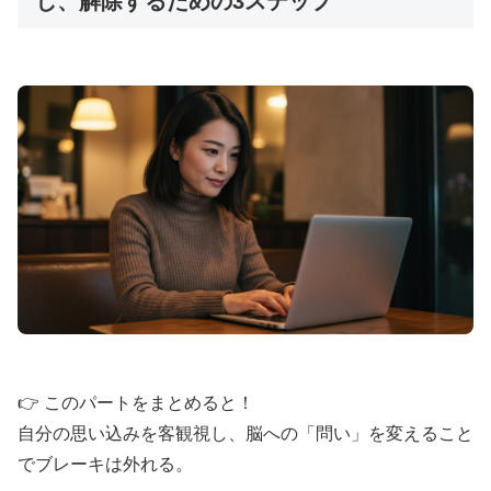
し、解除するための3ステップ
📖 恐れを消し去るワーク
「カルマの燃焼」体験者による
秘伝
メソ
🎯
ッド
🧘
体感覚からアプローチし
恐れを完全消去
💰
期間限定
完全無料
プレゼント
⚡
限定クライアント向け
収録版
を特別公開
行動にブレーキをかける心の奥底の「恐れ」
👉 このパートをまとめると！
を消し去る秘伝メソッド。変わることへの恐
自分の思い込みを客観視し、脳への「問い」を変えること
怖を克服し、自信を持って行動できる自分へ
でブレーキは外れる。