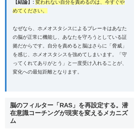
【結論】:
変われない自分を責めるのは、今すぐや
めてください。
毎日のSNS投稿で疲れた方必見。仕掛けを用
意して待つ「漁業型」、種をまいて育てる
なぜなら、ホメオスタシスによるブレーキはあなた
「農業型」の集客法で省エネ起業を実現でき
の脳が正常に機能し、あなたを守ろうとしている証
ます。
拠だからです。自分を責めると脳はさらに「脅威」
を感じ、ホメオスタシスを強めてしまいます。「守
無料ウェビナーに参加
ってくれてありがとう」と一度受け入れることが、
変化への最短距離となります。
脳のフィルター「RAS」を再設定する。潜
💎 お金はなぜスピリチュアルなのか？
在意識コーチングが現実を変えるメカニズ
ム
📚
Amazon
個人成功論1位
獲得書籍