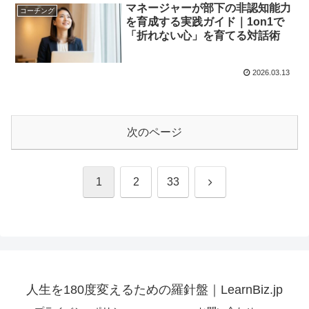
マネージャーが部下の非認知能力
コーチング
を育成する実践ガイド｜1on1で
「折れない心」を育てる対話術
2026.03.13
次のページ
次
1
2
33
へ
人生を180度変えるための羅針盤｜LearnBiz.jp