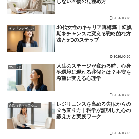
しない本物の見極め方
2026.03.18
40代女性のキャリア再構築｜転換
キャリアデザイン
期をチャンスに変える戦略的な方
法と5つのステップ
2026.03.18
人生のステージが変わる時、心身
マインド
や環境に現れる兆候とは？不安を
希望に変える心理学
2026.03.18
レジリエンスを高める失敗からの
自己啓発（自己成長）
立ち直り方｜科学が証明した心の
鍛え方と実践ワーク
2026.03.13