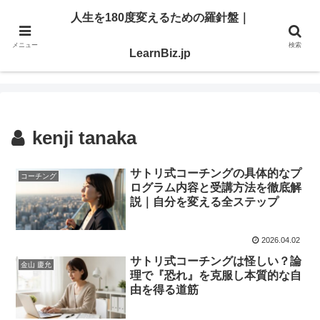
明日を切り開く「学び」と「スキル」を、ここで。
人生を180度変えるための羅針盤｜
メニュー
検索
人生を180度変えるための羅針盤｜LearnBiz.jp
LearnBiz.jp
kenji tanaka
サトリ式コーチングの具体的なプ
コーチング
ログラム内容と受講方法を徹底解
説｜自分を変える全ステップ
2026.04.02
サトリ式コーチングは怪しい？論
金山 慶允
理で『恐れ』を克服し本質的な自
由を得る道筋