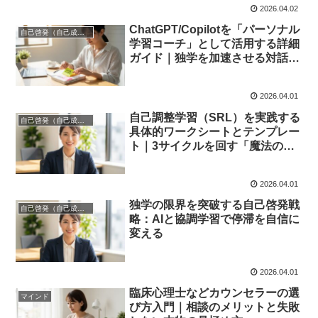
2026.04.02
ChatGPT/Copilotを「パーソナル
自己啓発（自己成長）
学習コーチ」として活用する詳細
ガイド｜独学を加速させる対話設
計術
2026.04.01
自己調整学習（SRL）を実践する
自己啓発（自己成長）
具体的ワークシートとテンプレー
ト｜3サイクルを回す「魔法の問
い」
2026.04.01
独学の限界を突破する自己啓発戦
自己啓発（自己成長）
略：AIと協調学習で停滞を自信に
変える
2026.04.01
臨床心理士などカウンセラーの選
マインド
び方入門｜相談のメリットと失敗