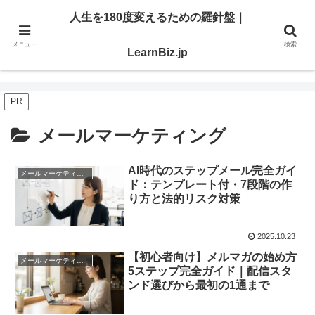
明日を切り開く「学び」と「スキル」を、ここで。
人生を180度変えるための羅針盤｜
メニュー
検索
人生を180度変えるための羅針盤｜LearnBiz.jp
LearnBiz.jp
PR
メールマーケティング
AI時代のステップメール完全ガイ
メールマーケティング
ド：テンプレート付・7段階の作
り方と法的リスク対策
2025.10.23
【初心者向け】メルマガの始め方
メールマーケティング
5ステップ完全ガイド｜配信スタ
ンド選びから最初の1通まで