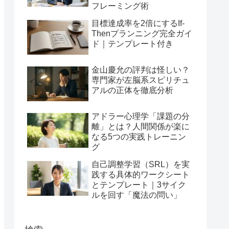
フレーミング術
目標達成率を2倍にするIf-
Thenプランニング完全ガイ
ド｜テンプレート付き
金山慶允の評判は怪しい？
専門家が左脳系スピリチュ
アルの正体を徹底分析
アドラー心理学「課題の分
離」とは？人間関係が楽に
なる5つの実践トレーニン
グ
自己調整学習（SRL）を実
践する具体的ワークシート
とテンプレート｜3サイク
ルを回す「魔法の問い」