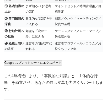
① 基礎知識の
まず知るべき“思考
マインドセット／時間管理術／目
土台
のOS”
標設定
② 専門知識の
具体的な“武器”を手
副業ノウハウ／マーケティング／
深化
に入れる
投資の基礎
③ 行動計画へ
知識を「次の一
ケーススタディ／ロードマップ／
の転換
歩」に変える
失敗談分析
④ 経験と想い
運営者の“生の声”に
運営者プロフィール／コラム／お
の共有
触れる
役立ちリンク集
Google スプレッドシートにエクスポート
この4層構造により、「客観的な知識」と「主体的な行
動」を両立させ、あなたの自己変革を力強くサポートしま
す。