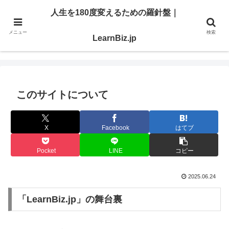
明日を切り開く「学び」と「スキル」を、ここで。
人生を180度変えるための羅針盤｜
メニュー
検索
人生を180度変えるための羅針盤｜LearnBiz.jp
LearnBiz.jp
このサイトについて
X
Facebook
はてブ
Pocket
LINE
コピー
2025.06.24
「LearnBiz.jp」の舞台裏