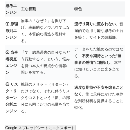
思考エ
主な役割
特色
ンジン
物事の「なぜ？」を掘り下
① 原理
流行り廃りに流されない
、普
げ、表面的なノウハウではな
原則エ
遍的で応用可能な思考の土台
く、本質的な構造を理解す
ンジン
を築く、サイトの頭脳部。
る。
データをただ眺めるのではな
② 当事
「で、結局過去の自分ならど
く、
不安や期待といった“当
者視点
う行動する？」という、悩み
事者の感情”に翻訳
し、本当
エンジ
を持つ本人の視点から情報に
に知りたいことに光を当て
ン
問いを立てる。
る。
③ リス
挑戦のメリット（リターン）
過度な期待や不安を煽ること
ク・リ
だけでなく、それに伴うリス
なく
、常に天秤にかけた冷静
ターン
クやコストという「影」の部
な判断材料を提供することに
分析エ
分にも同じだけの光量を当て
特化。
ンジン
る。
Google スプレッドシートにエクスポート