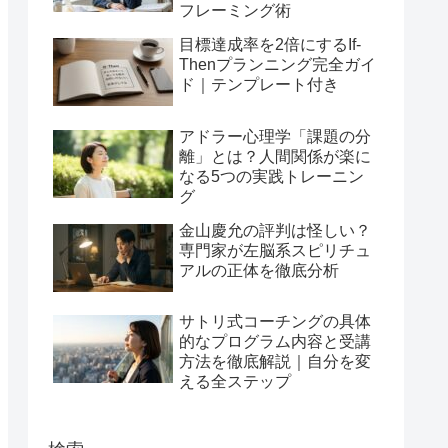
フレーミング術
目標達成率を2倍にするIf-
Thenプランニング完全ガイ
ド｜テンプレート付き
アドラー心理学「課題の分
離」とは？人間関係が楽に
なる5つの実践トレーニン
グ
金山慶允の評判は怪しい？
専門家が左脳系スピリチュ
アルの正体を徹底分析
サトリ式コーチングの具体
的なプログラム内容と受講
方法を徹底解説｜自分を変
える全ステップ