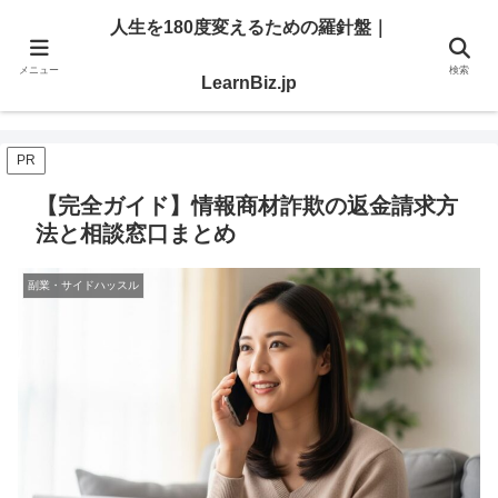
明日を切り開く「学び」と「スキル」を、ここで。
人生を180度変えるための羅針盤｜
メニュー
検索
人生を180度変えるための羅針盤｜LearnBiz.jp
LearnBiz.jp
PR
【完全ガイド】情報商材詐欺の返金請求方
法と相談窓口まとめ
副業・サイドハッスル