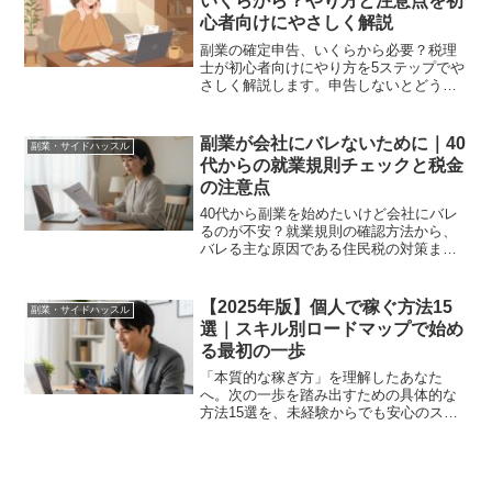
いくらから？やり方と注意点を初
心者向けにやさしく解説
副業の確定申告、いくらから必要？税理
士が初心者向けにやり方を5ステップでや
さしく解説します。申告しないとどうな
るか、会社にバレないための注意点、経
費にできるものまで、あなたの不安を解
消します。
副業が会社にバレないために｜40
副業・サイドハッスル
代からの就業規則チェックと税金
の注意点
40代から副業を始めたいけど会社にバレ
るのが不安？就業規則の確認方法から、
バレる主な原因である住民税の対策ま
で、専門家が具体的に解説。安心して新
しい一歩を踏み出すための注意点。
【2025年版】個人で稼ぐ方法15
副業・サイドハッスル
選｜スキル別ロードマップで始め
る最初の一歩
「本質的な稼ぎ方」を理解したあなた
へ。次の一歩を踏み出すための具体的な
方法15選を、未経験からでも安心のスキ
ル別ロードマップ形式で解説。Web制作
から資産運用まで、あなたの「無形資
産」を高める稼ぎ方が見つかります。