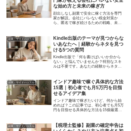
門家が教える会社にバレない安全
な始め方と未来の稼ぎ方
顔出しなし副業で安全に稼ぐ方法を専門
家が解説。会社にバレない税金対策か
ら、匿名で稼ぎ続けるための戦略、未来
のキャリア設計まで。初心者でも月5万円
を目指せる具体的な一歩がわかります。
Kindle出版のテーマが見つからな
副業・サイドハッスル
いあなたへ｜経験からネタを見つ
ける5つの質問
Kindle出版で「何を書けばいいか分から
ない」と悩んでいませんか？特別なスキ
ルは不要です。あなたの経験からネタを
見つける5つの具体的な質問を専門家が解
説。この記事を読めば書けるテーマが見
つかります。
インドア趣味で稼ぐ具体的な方法
副業・サイドハッスル
15選｜初心者でも月5万円を目指
せるアイデア集
インドア趣味で稼ぎたいけど、何から始
めれば？この記事では、初心者でも月5万
円を目指せる具体的な方法を15個厳選。
ハンドメイドからブログまで、あなたに
合った稼ぎ方が見つかります。自宅で
「好き」を仕事に変える第一歩を応援し
【税理士監修】副業の確定申告は
副業・サイドハッスル
ます。