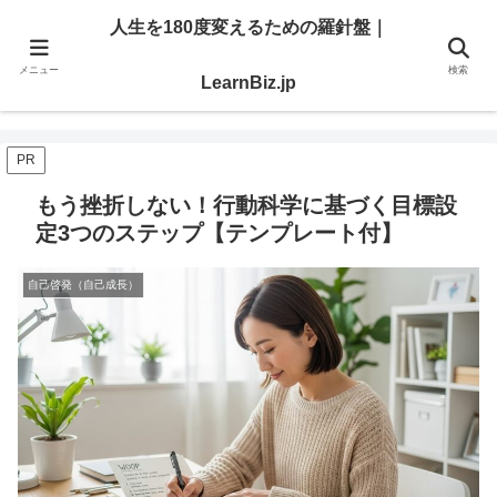
明日を切り開く「学び」と「スキル」を、ここで。
人生を180度変えるための羅針盤｜
メニュー
検索
人生を180度変えるための羅針盤｜LearnBiz.jp
LearnBiz.jp
PR
もう挫折しない！行動科学に基づく目標設
定3つのステップ【テンプレート付】
自己啓発（自己成長）