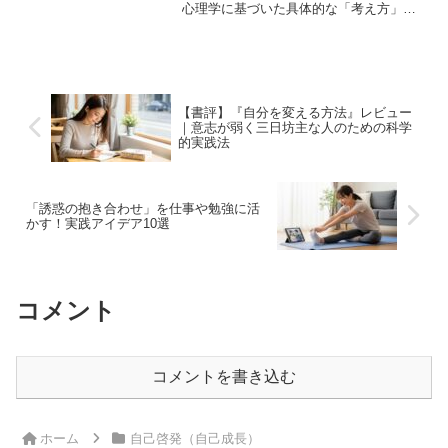
心理学に基づいた具体的な「考え方」と
「伝え方」の技術を専門家が解説。明日
から試せる3つのアクションで、あなたの
心を守る方法がわかります。
【書評】『自分を変える方法』レビュー
｜意志が弱く三日坊主な人のための科学
的実践法
「誘惑の抱き合わせ」を仕事や勉強に活
かす！実践アイデア10選
コメント
コメントを書き込む
ホーム
自己啓発（自己成長）