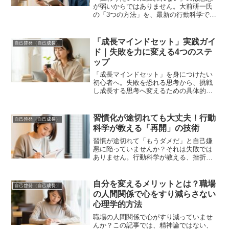
が弱いからではありません。大前研一氏
の「3つの方法」を、最新の行動科学で
「自宅で・1人で・0円で」実践する環境
設計ハックを公開。引っ越しも転職も不
要。今日から人生を変える具体的なステ
「成長マインドセット」実践ガイ
自己啓発（自己成長）
ップを解説します。
ド｜失敗を力に変える4つのステ
ップ
「成長マインドセット」を身につけたい
初心者へ。失敗を恐れる思考から、挑戦
し成長する思考へ変えるための具体的な4
つのステップを解説します。今日から始
められる実践的なトレーニングで、着実
に自分を変えていきましょう。
習慣化が途切れても大丈夫！行動
自己啓発（自己成長）
科学が教える「再開」の技術
習慣が途切れて「もうダメだ」と自己嫌
悪に陥っていませんか？それは失敗では
ありません。行動科学が教える、挫折か
ら最速で立ち直る3ステップと予防策を解
説。失敗を恐れず、しなやかに再開でき
る自分になりましょう。
自分を変えるメリットとは？職場
自己啓発（自己成長）
の人間関係で心をすり減らさない
心理学的方法
職場の人間関係で心がすり減っていませ
んか？この記事では、精神論ではない、