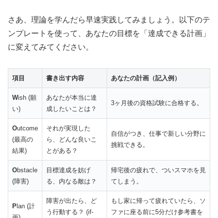
さあ、理論を学んだら早速実践してみましょう。以下のテ
ンプレートを使って、あなたの目標を「達成できる計画」
に変えてみてください。
項目
書き出す内容
あなたの計画（記入例）
W
ish (願
あなたが本当に達
3ヶ月後の資格試験に合格する。
い)
成したいことは？
O
utcome
それが実現した
自信がつき、仕事で新しい分野に
(最高の
ら、どんな良いこ
挑戦できる。
結果)
とがある？
O
bstacle
目標達成を妨げ
帰宅後の疲れで、ついスマホを見
(障害)
る、内なる敵は？
てしまう。
障害が出たら、ど
もし家に帰って疲れていたら、ソ
P
lan (計
う行動する？ (if-
ファに座る前に5分だけ参考書を
画)