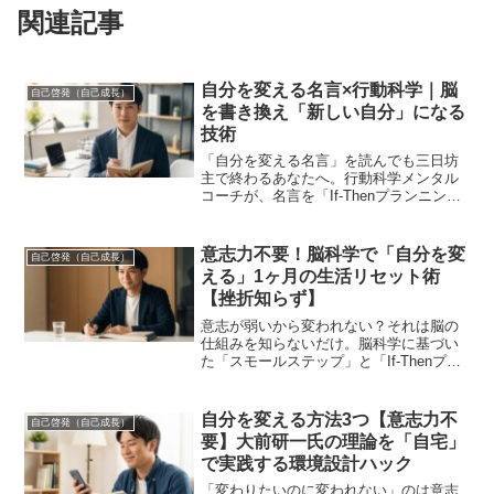
関連記事
自分を変える名言×行動科学｜脳
自己啓発（自己成長）
を書き換え「新しい自分」になる
技術
「自分を変える名言」を読んでも三日坊
主で終わるあなたへ。行動科学メンタル
コーチが、名言を「If-Thenプランニン
グ」に組み込み、脳の現状維持バイアス
を突破して確実に行動変容を起こす科学
的メソッドを解説します。
意志力不要！脳科学で「自分を変
自己啓発（自己成長）
える」1ヶ月の生活リセット術
【挫折知らず】
意志が弱いから変われない？それは脳の
仕組みを知らないだけ。脳科学に基づい
た「スモールステップ」と「If-Thenプラ
ンニング」で、誰でも1ヶ月で自分を変え
る方法を解説。挫折知らずの生活リセッ
ト術で、新しい自分に出会いましょう。
自分を変える方法3つ【意志力不
自己啓発（自己成長）
要】大前研一氏の理論を「自宅」
で実践する環境設計ハック
「変わりたいのに変われない」のは意志