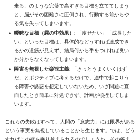
走る」のような完璧で高すぎる目標を立ててしまう
と、脳がその困難さに圧倒され、行動する前からや
る気を失ってしまいます。
曖昧な目標（霧の中効果）:
「痩せたい」「成長した
い」といった目標は、具体的などうすれば達成でき
るかの道筋が見えず、結局何から手をつければ良い
か分からなくなってしまいます。
障害を無視した楽観主義:
「きっとうまくいくはず
だ」とポジティブに考えるだけで、途中で起こりう
る障害や誘惑を想定していないため、いざ問題に直
面したとき簡単に対処できず、計画が頓挫してしま
います。
これらの失敗はすべて、人間の「意志力」には限界がある
という事実を無視していることから生じます。では、どう
すればこの壁を乗り越えられるのでしょうか。その答え