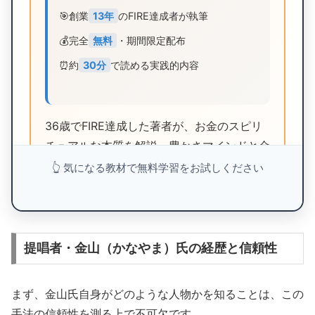
🎯
創業
13年
のFIRE達成者が執筆
💰
完全
無料
・期間限定配布
⏰
約
30分
で読める実践的内容
36歳でFIRE達成した著者が、お金のスピリ
チュアルな本質を解説。豊かさマインドと金
運の法則を学び、経済的自由への第一歩を踏
👆 気になる教材で無料学習をお試しください
み出そう。
無料電子書籍をダウンロード
提唱者・金山（かなやま）氏の経歴と信頼性
まず、金山氏自身がどのような人物かを知ることは、この
手法の信頼性を測る上で不可欠です。