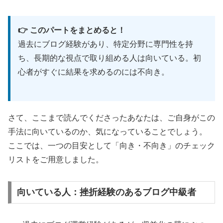
🎭 恐れを消し去るワーク：カルマの燃焼
👉 このパートをまとめると！
体験者の秘伝メソッド
過去にブログ経験があり、特定分野に専門性を持
ち、長期的な視点で取り組める人は向いている。初
心者がすぐに結果を求めるのには不向き。
🎬
限定
数名
のクライアント向け収録
🧘
体感覚からの
アプローチ
で恐れを消去
💰
期間限定
無料
プレゼント
さて、ここまで読んでくださったあなたは、ご自身がこの
⚡
「カルマの燃焼」体験者の
秘伝
ワーク
手法に向いているのか、気になっていることでしょう。
ここでは、一つの目安として「向き・不向き」のチェック
リストをご用意しました。
行動にブレーキをかける心の奥底の「恐れ」
を消し去る秘伝メソッド。変わることへの恐
向いている人：挫折経験のあるブログ中級者
怖を克服し、自信を持って行動できる自分
に。