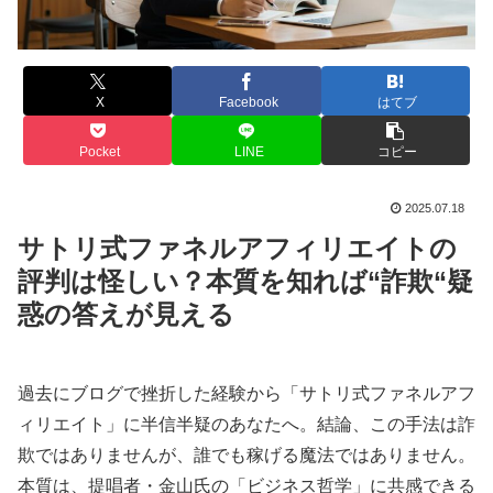
X
Facebook
はてブ
Pocket
LINE
コピー
2025.07.18
サトリ式ファネルアフィリエイトの
評判は怪しい？本質を知れば“詐欺“疑
惑の答えが見える
過去にブログで挫折した経験から「サトリ式ファネルアフ
ィリエイト」に半信半疑のあなたへ。結論、この手法は詐
欺ではありませんが、誰でも稼げる魔法ではありません。
本質は、提唱者・金山氏の「ビジネス哲学」に共感できる