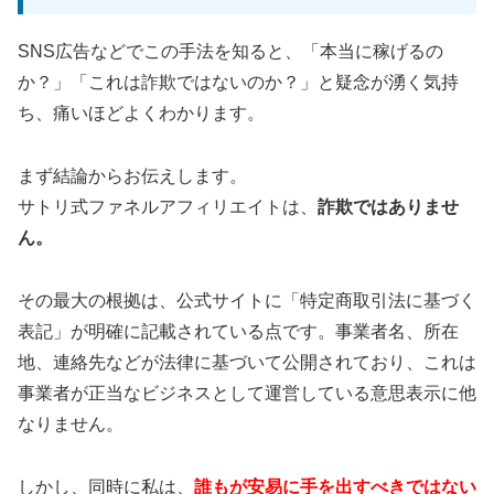
🎯
「狩猟型」から
「農業型」
集客へ
SNS広告などでこの手法を知ると、「本当に稼げるの
📊
押し売りなしで
効率的
な5つの方法
か？」「これは詐欺ではないのか？」と疑念が湧く気持
ち、痛いほどよくわかります。
💰
期間限定
無料
受講
⏰
約
36分
の集中講義
まず結論からお伝えします。
サトリ式ファネルアフィリエイトは、
詐欺ではありませ
ん。
毎日のSNS投稿で疲れた方必見。仕掛けを用
意して待つ「漁業型」、種をまいて育てる
その最大の根拠は、公式サイトに「特定商取引法に基づく
「農業型」の集客法で省エネ起業を実現。
表記」が明確に記載されている点です。事業者名、所在
地、連絡先などが法律に基づいて公開されており、これは
無料ウェビナーに参加
事業者が正当なビジネスとして運営している意思表示に他
なりません。
しかし、同時に私は、
誰もが安易に手を出すべきではない