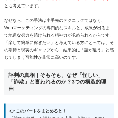
とも考えています。
🌟 セルフコーチング本プレゼント：
Amazon自己啓発1位獲得作品
なぜなら、この手法は小手先のテクニックではなく、
Webマーケティングの専門的なスキルと、成果が出るま
で地道な努力を続けられる精神力が求められるからです。
📖
Amazon
自己啓発1位
獲得作品
「楽して簡単に稼ぎたい」と考えている方にとっては、そ
📝
「気づきノート」を使った
実践法
の期待と現実のギャップから、結果的に「話が違う」と感
💰
完全
無料
・ワーク形式
じてしまう可能性が非常に高いのです。
👥
20代30代
の自己実現に特化
評判の真相｜そもそも、なぜ「怪しい」
「詐欺」と言われるのか？3つの構造的理
由
潜在能力を引き出し、内なる魅力を開花させ
る「気づきノート」活用法。弱さを強みに変
える進化のプロセスを体感しよう。
👉 このパートをまとめると！