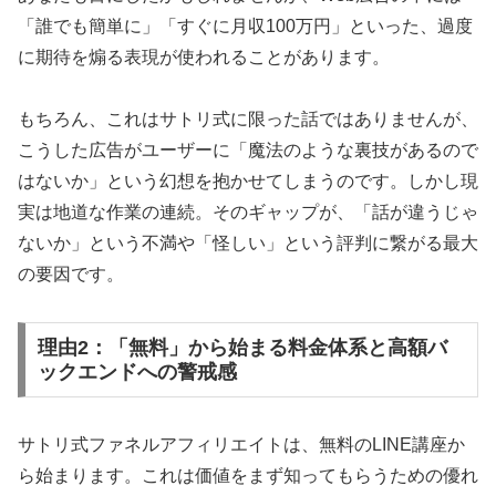
を消し去る秘伝メソッド。変わることへの恐
「誰でも簡単に」「すぐに月収100万円」といった、過度
怖を克服し、自信を持って行動できる自分
に期待を煽る表現が使われることがあります。
に。
もちろん、これはサトリ式に限った話ではありませんが、
こうした広告がユーザーに「魔法のような裏技があるので
特別メソッドを詳細確認
はないか」という幻想を抱かせてしまうのです。しかし現
実は地道な作業の連続。そのギャップが、「話が違うじゃ
ないか」という不満や「怪しい」という評判に繋がる最大
の要因です。
理由2：「無料」から始まる料金体系と高額バ
ックエンドへの警戒感
サトリ式ファネルアフィリエイトは、無料のLINE講座か
ら始まります。これは価値をまず知ってもらうための優れ