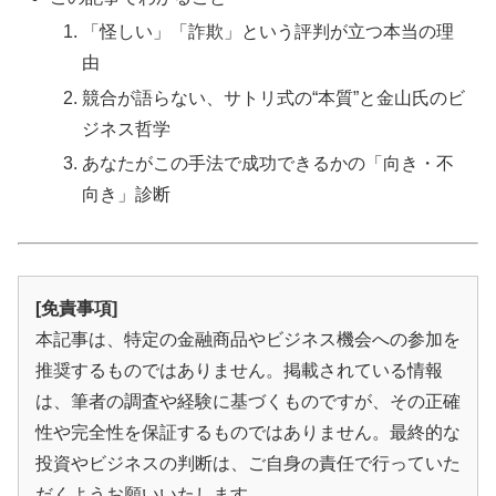
「怪しい」「詐欺」という評判が立つ本当の理
由
競合が語らない、サトリ式の“本質”と金山氏のビ
ジネス哲学
💡 マイクロ教育ビジネスのススメ：1年で
FIRE実現の実録
あなたがこの手法で成功できるかの「向き・不
向き」診断
⚡
サラリーマンから
1年でFIRE
実現
元学習塾エリアマネージャーの
教育業界
🎓
[免責事項]
経験
本記事は、特定の金融商品やビジネス機会への参加を
💰
完全
無料
・実録ベースの内容
推奨するものではありません。掲載されている情報
📊
退職後
半年で10倍
の収入実現
は、筆者の調査や経験に基づくものですが、その正確
性や完全性を保証するものではありません。最終的な
投資やビジネスの判断は、ご自身の責任で行っていた
「教える」スキルを活かしたWeb上のスク
だくようお願いいたします。