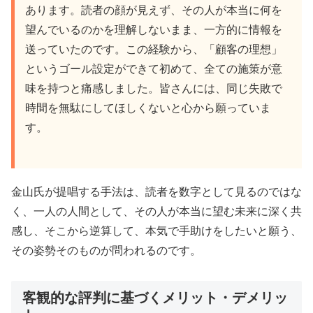
あります。読者の顔が見えず、その人が本当に何を
ティブな瞑想セッション。理性を使って未来
望んでいるのかを理解しないまま、一方的に情報を
を構想し、人生を能動的に設計する方法を学
送っていたのです。この経験から、「顧客の理想」
ぼう。
というゴール設定ができて初めて、全ての施策が意
味を持つと痛感しました。皆さんには、同じ失敗で
特別ウェビナーをチェック
時間を無駄にしてほしくないと心から願っていま
す。
金山氏が提唱する手法は、読者を数字として見るのではな
🔧 サトリ式省エネマーケティング講座：
く、一人の人間として、その人が本当に望む未来に深く共
36分集中講義で農業型集客
感し、そこから逆算して、本気で手助けをしたいと願う、
その姿勢そのものが問われるのです。
🎯
「狩猟型」から
「農業型」
集客へ
📊
押し売りなしで
効率的
な5つの方法
客観的な評判に基づくメリット・デメリッ