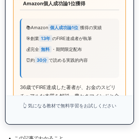
Amazon個人成功論1位獲得
📚
Amazon
個人成功論1位
獲得の実績
🎯
創業
13年
のFIRE達成者が執筆
💰
完全
無料
・期間限定配布
⏰
約
30分
で読める実践的内容
36歳でFIRE達成した著者が、お金のスピリ
チュアルな本質を解説。豊かさマインドと金
運の法則を学び、経済的自由への第一歩を踏
👆 気になる教材で無料学習をお試しください
み出そう。
無料電子書籍をダウンロード
この記事でわかること