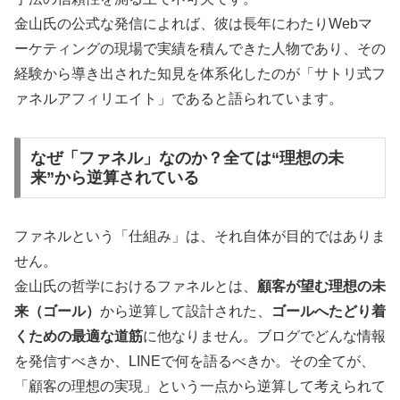
💡 マイクロ教育ビジネスのススメ：1年で
金山氏の公式な発信によれば、彼は長年にわたりWebマ
FIRE実現の実録
ーケティングの現場で実績を積んできた人物であり、その
経験から導き出された知見を体系化したのが「サトリ式フ
ァネルアフィリエイト」であると語られています。
⚡
サラリーマンから
1年でFIRE
実現
元学習塾エリアマネージャーの
教育業界
🎓
なぜ「ファネル」なのか？全ては“理想の未
経験
来”から逆算されている
💰
完全
無料
・実録ベースの内容
📊
退職後
半年で10倍
の収入実現
ファネルという「仕組み」は、それ自体が目的ではありま
せん。
金山氏の哲学におけるファネルとは、
顧客が望む理想の未
「教える」スキルを活かしたWeb上のスク
来（ゴール）
から逆算して設計された、
ゴールへたどり着
ール構築法。代理店販売から自分の教材ま
くための最適な道筋
に他なりません。ブログでどんな情報
で、段階的な成長戦略を実録で公開。
を発信すべきか、LINEで何を語るべきか。その全てが、
「顧客の理想の実現」という一点から逆算して考えられて