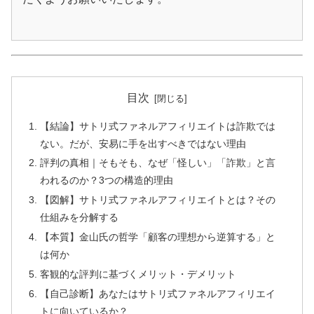
ール構築法。代理店販売から自分の教材ま
で、段階的な成長戦略を実録で公開。
実録レポートを確認
目次
【結論】サトリ式ファネルアフィリエイトは詐欺では
ない。だが、安易に手を出すべきではない理由
評判の真相｜そもそも、なぜ「怪しい」「詐欺」と言
⚡ 創造者としての目覚め：30分特別ウェ
われるのか？3つの構造的理由
ビナー
【図解】サトリ式ファネルアフィリエイトとは？その
仕組みを分解する
【本質】金山氏の哲学「顧客の理想から逆算する」と
🎥
限定
30分
のライブセッション
は何か
🧠
サトリ式コーチング
メソッド
を体感
客観的な評判に基づくメリット・デメリット
【自己診断】あなたはサトリ式ファネルアフィリエイ
💰
期間限定
無料
参加
トに向いているか？