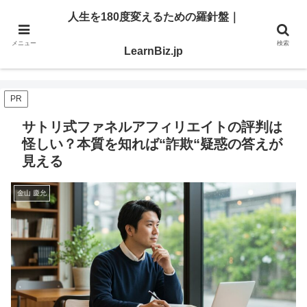
明日を切り開く「学び」と「スキル」を、ここで。
人生を180度変えるための羅針盤｜
メニュー
検索
人生を180度変えるための羅針盤｜LearnBiz.jp
LearnBiz.jp
PR
サトリ式ファネルアフィリエイトの評判は
怪しい？本質を知れば“詐欺“疑惑の答えが
見える
金山 慶允