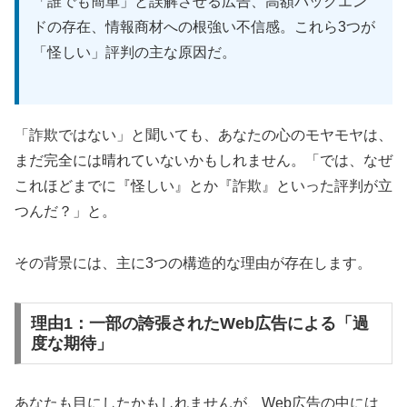
「誰でも簡単」と誤解させる広告、高額バックエン
無料電子書籍を受け取る
ドの存在、情報商材への根強い不信感。これら3つが
「怪しい」評判の主な原因だ。
「詐欺ではない」と聞いても、あなたの心のモヤモヤは、
🎭 恐れを消し去るワーク：カルマの燃焼
体験者の秘伝メソッド
まだ完全には晴れていないかもしれません。「では、なぜ
これほどまでに『怪しい』とか『詐欺』といった評判が立
つんだ？」と。
🎬
限定
数名
のクライアント向け収録
🧘
体感覚からの
アプローチ
で恐れを消去
その背景には、主に3つの構造的な理由が存在します。
💰
期間限定
無料
プレゼント
理由1：一部の誇張されたWeb広告による「過
⚡
「カルマの燃焼」体験者の
秘伝
ワーク
度な期待」
行動にブレーキをかける心の奥底の「恐れ」
あなたも目にしたかもしれませんが、Web広告の中には