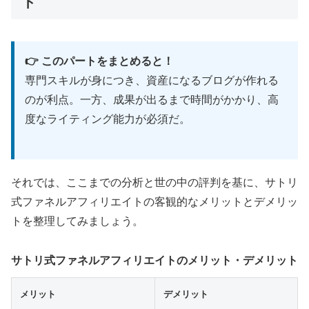
ト
💰
期間限定
無料
受講
⏰
約
36分
の集中講義
👉 このパートをまとめると！
専門スキルが身につき、資産になるブログが作れる
毎日のSNS投稿で疲れた方必見。仕掛けを用
のが利点。一方、成果が出るまで時間がかかり、高
意して待つ「漁業型」、種をまいて育てる
度なライティング能力が必須だ。
「農業型」の集客法で省エネ起業を実現。
無料ウェビナーに参加
それでは、ここまでの分析と世の中の評判を基に、サトリ
式ファネルアフィリエイトの客観的なメリットとデメリッ
トを整理してみましょう。
サトリ式ファネルアフィリエイトのメリット・デメリット
🌟 セルフコーチング本プレゼント：
Amazon自己啓発1位獲得作品
メリット
デメリット