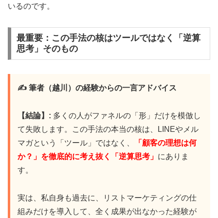
いるのです。
実録レポートを確認
最重要：この手法の核はツールではなく「逆算
思考」そのもの
⚡ 創造者としての目覚め：30分特別ウェ
ビナー
✍️ 筆者（越川）の経験からの一言アドバイス
【結論】:
多くの人がファネルの「形」だけを模倣し
🎥
限定
30分
のライブセッション
て失敗します。この手法の本当の核は、LINEやメル
🧠
サトリ式コーチング
メソッド
を体感
マガという「ツール」ではなく、
「顧客の理想は何
💰
期間限定
無料
参加
か？」を徹底的に考え抜く「逆算思考」
にありま
す。
⚡
創造力覚醒の
クリエイティブ
瞑想
実は、私自身も過去に、リストマーケティングの仕
組みだけを導入して、全く成果が出なかった経験が
あなたの内なる創造力を覚醒させるクリエイ