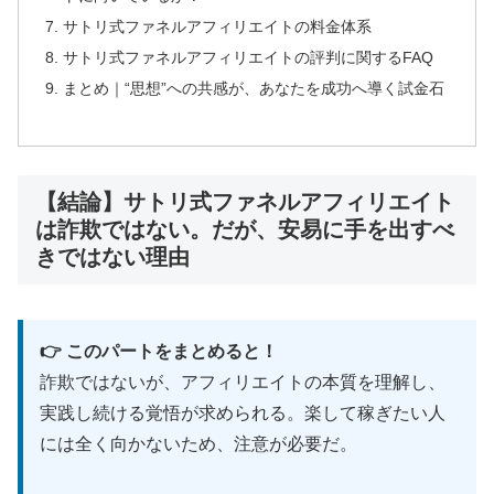
⚡
創造力覚醒の
クリエイティブ
瞑想
サトリ式ファネルアフィリエイトの料金体系
サトリ式ファネルアフィリエイトの評判に関するFAQ
まとめ｜“思想”への共感が、あなたを成功へ導く試金石
あなたの内なる創造力を覚醒させるクリエイ
ティブな瞑想セッション。理性を使って未来
を構想し、人生を能動的に設計する方法を学
ぼう。
【結論】サトリ式ファネルアフィリエイト
は詐欺ではない。だが、安易に手を出すべ
きではない理由
特別ウェビナーをチェック
👉 このパートをまとめると！
詐欺ではないが、アフィリエイトの本質を理解し、
実践し続ける覚悟が求められる。楽して稼ぎたい人
🔧 サトリ式省エネマーケティング講座：
には全く向かないため、注意が必要だ。
36分集中講義で農業型集客