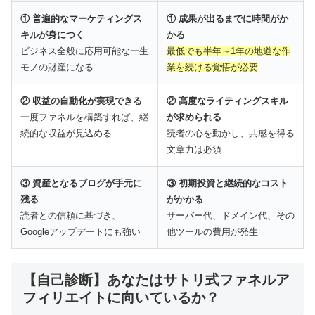
① 普遍的なマーケティングス
① 成果が出るまでに時間がか
📖
Amazon
自己啓発1位
獲得作品
キルが身につく
かる
ビジネス全般に応用可能な一生
最低でも半年～1年の地道な作
📝
「気づきノート」を使った
実践法
モノの財産になる
業を続ける覚悟が必要
💰
完全
無料
・ワーク形式
② 収益の自動化が実現できる
② 高度なライティングスキル
👥
20代30代
の自己実現に特化
一度ファネルを構築すれば、継
が求められる
続的な収益が見込める
読者の心を動かし、共感を得る
文章力は必須
潜在能力を引き出し、内なる魅力を開花させ
る「気づきノート」活用法。弱さを強みに変
③ 資産となるブログが手元に
③ 初期投資と継続的なコスト
残る
がかかる
える進化のプロセスを体感しよう。
読者との信頼に基づき、
サーバー代、ドメイン代、その
Googleアップデートにも強い
他ツールの費用が発生
無料電子書籍を受け取る
【自己診断】あなたはサトリ式ファネルア
フィリエイトに向いているか？