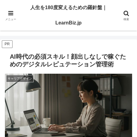
明日を切り開く「学び」と「スキル」を、ここで。
人生を180度変えるための羅針盤｜
メニュー
検索
人生を180度変えるための羅針盤｜LearnBiz.jp
LearnBiz.jp
PR
AI時代の必須スキル！顔出しなしで稼ぐた
めのデジタルレピュテーション管理術
キャリアデザイン