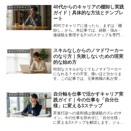
40代からのキャリアの棚卸し実践
キャリアデザイン
ガイド｜具体的な方法とテンプレ
ート
40代でキャリアに迷ったら、まずは「棚
卸し」から。本記事では、経験・強み・
価値観を整理する3つのステップを専門家
が解説。すぐに使えるテンプレート付
で、あなたのキャリアの軸と未来の選択
肢が明確になります。
スキルなしからのノマドワーカー
キャリアデザイン
のなり方｜失敗しないための現実
的な始め方
特別なスキルがなくてもノマドワーカー
になれる？その不安、痛いほど分かりま
す。この記事では、元事務職の私が実践
した、会社を辞めずに月5万円の副業から
始める最も安全で現実的な3ステップを解
説。憧れを今日から現実に変えましょ
自分軸を仕事で活かすキャリア実
キャリアデザイン
う。
践ガイド｜今の仕事を「自分仕
様」に変える3ステップ
昇進打診への違和感は価値観のズレのサ
イン。今の仕事を辞めずに「自分仕様」
に変える3ステップを解説します。ジョ
ブ・クラフティングの手法を用い、自分