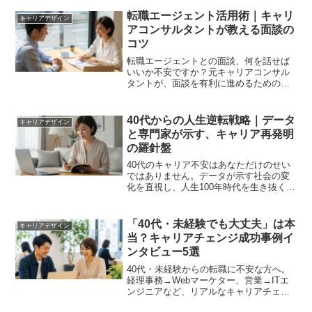
軸をOSとして仕事に実装する方法をキャ
リアコンサルタントが伝授。納得感のあ
転職エージェント活用術｜キャリ
キャリアデザイン
るキャリアを築くガイドです。
アコンサルタントが教える面談の
コツ
転職エージェントとの面談、何を話せば
いいか不安ですか？元キャリアコンサル
タントが、面談を有利に進めるための準
備や質問リスト、当日のコツを解説。受
け身の相談から脱却し、あなたの市場価
値を最大化する戦略的活用術を学びまし
40代からの人生逆転戦略｜データ
キャリアデザイン
ょう。
と専門家が示す、キャリア再発明
の羅針盤
40代のキャリア不安はあなただけのせい
ではありません。データが示す社会の変
化を直視し、人生100年時代を生き抜くた
めの『キャリア自律』という新しいOSを
手に入れませんか？専門家が具体的な3つ
の戦略（転職・起業・リスキリング）を
「40代・未経験でも大丈夫」は本
キャリアデザイン
解説します。
当？キャリアチェンジ成功事例イ
ンタビュー5選
40代・未経験からの転職に不安な方へ。
経理事務→Webマーケター、営業→ITエ
ンジニアなど、リアルなキャリアチェン
ジ成功事例5選をインタビュー形式でご紹