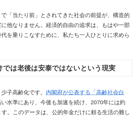
まで「当たり前」とされてきた社会の前提が、構造的
実に他なりません。経済的自由の追求は、もはや一部
時代を乗りこなすために、私たち一人ひとりに求めら
エイティブな瞑想セッション。理性を使って未
けでは老後は安泰ではないという現実
法を学ぼう。
く少子高齢化です。
内閣府が公表する「高齢社会白
ビナーをチェック
い水準にあり、今後も加速を続け、2070年には約
います。このデータは、公的年金だけに頼る生活の難し