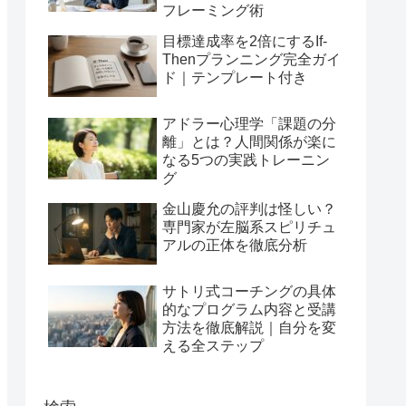
フレーミング術
目標達成率を2倍にするIf-
Thenプランニング完全ガイ
ド｜テンプレート付き
アドラー心理学「課題の分
離」とは？人間関係が楽に
なる5つの実践トレーニン
グ
金山慶允の評判は怪しい？
専門家が左脳系スピリチュ
アルの正体を徹底分析
サトリ式コーチングの具体
的なプログラム内容と受講
方法を徹底解説｜自分を変
える全ステップ