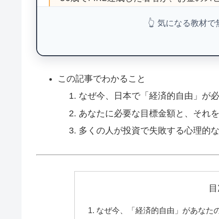
金運の法則を学び、経済的自由への第一
👆 気になる教材
無料電子書
この記事でわかること
なぜ今、日本で「経済的自由」が
あなたに必要な目標金額と、それ
💡 マイクロ教育ビジネスのススメ：
多くの人が投資で失敗する心理的
⚡
サラリーマンから
1年でFIRE
実現
🎓
元学習塾エリアマネージャーの
教育業
目
💰
完全
無料
・実録ベースの内容
なぜ今、「経済的自由」があなた