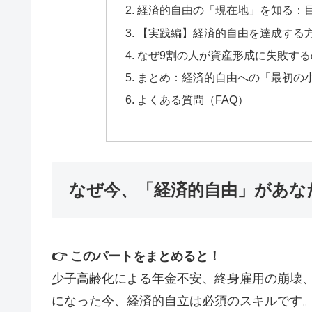
📊
退職後
半年で10倍
の収入実現
経済的自由の「現在地」を知る：
【実践編】経済的自由を達成する
なぜ9割の人が資産形成に失敗す
「教える」スキルを活かしたWeb上の
まとめ：経済的自由への「最初の
で、段階的な成長戦略を実録で公開。
よくある質問（FAQ）
実録レ
なぜ今、「経済的自由」があな
⚡ 創造者としての目覚め：30分特
👉 このパートをまとめると！
少子高齢化による年金不安、終身雇用の崩壊
になった今、経済的自立は必須のスキルです
🎥
限定
30分
のライブセッション