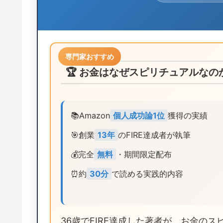
専門家おすすめ
🏆 お金はなぜスピリチュアルなの
📚
Amazon
個人成功論1位
獲得の実績
🎯
創業
13年
のFIRE達成者が執筆
💰
完全
無料
・期間限定配布
⏰
約
30分
で読める実践的内容
36歳でFIRE達成した著者が、お金の