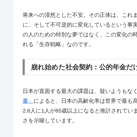
🧠
サトリ式コーチング
メソッド
を体感
将来への漠然とした不安。その正体は、これ
💰
期間限定
無料
参加
に、そして不可逆的に変化しているという事
の人のための特別な夢ではなく、この変化の
⚡
創造力覚醒の
クリエイティブ
瞑想
れる「生存戦略」なのです。
あなたの内なる創造力を覚醒させるクリ
崩れ始めた社会契約：公的年金だ
来を構想し、人生を能動的に設計する方
日本が直面する最大の課題は、疑いようもな
特別ウェ
書」
によると、日本の高齢化率は世界で最も高
2.6人に1人が65歳以上になると推計されて
さを示唆しています。